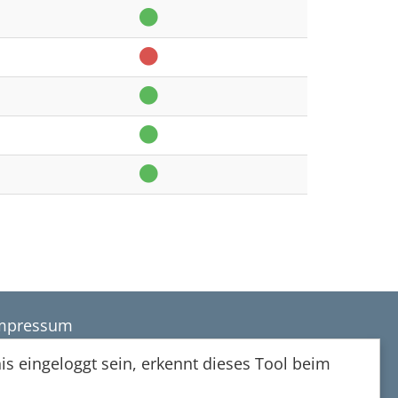
mpressum
atenschutz
is eingeloggt sein, erkennt dieses Tool beim
isclaimer
itemap