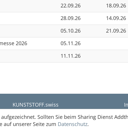
22.09.26
18.09.26
28.09.26
14.09.26
05.10.26
21.09.26
smesse 2026
05.11.26
11.11.26
KUNSTSTOFF.swiss
I
Schachenallee 29C
D
aufgezeichnet. Sollten Sie beim Sharing Dienst Addth
5000 Aarau
D
ie auf unserer Seite zum
Datenschutz
.
+41 62 834 00 60
S