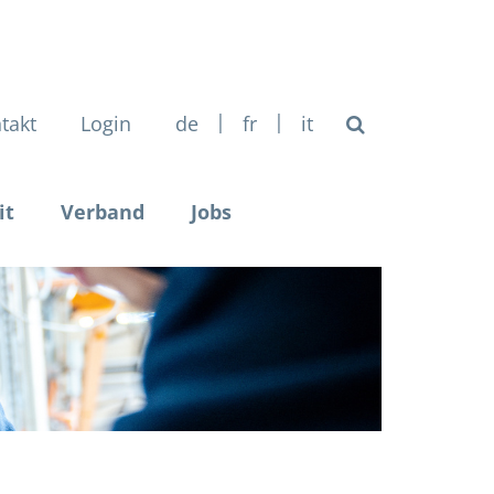
|
|
takt
Login
de
fr
it
it
Verband
Jobs