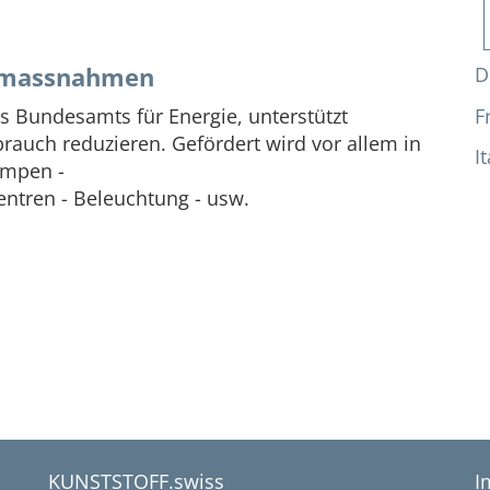
nzmassnahmen
D
F
 Bundesamts für Energie, unterstützt
auch reduzieren. Gefördert wird vor allem in
I
umpen -
ntren - Beleuchtung - usw.
KUNSTSTOFF.swiss
I