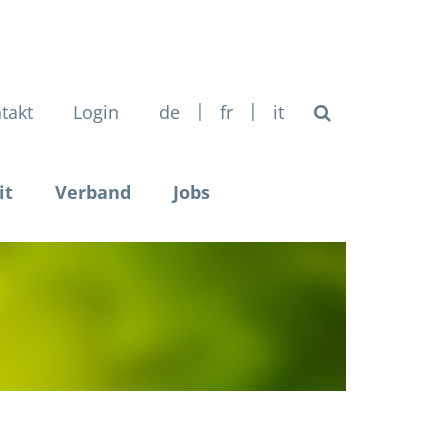
|
|
takt
Login
de
fr
it
it
Verband
Jobs