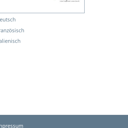
eutsch
ranzösisch
talienisch
mpressum