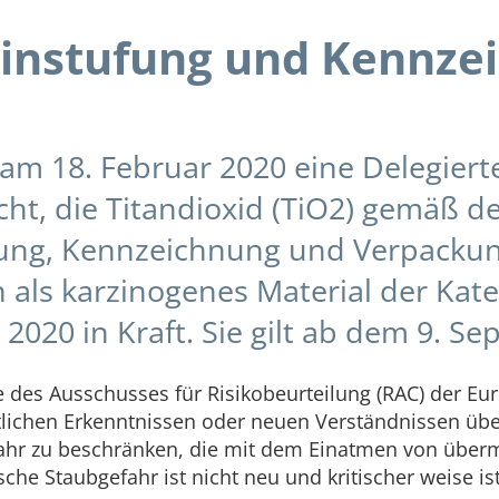
Einstufung und Kennze
 am 18. Februar 2020 eine Delegier
cht, die Titandioxid (TiO2) gemäß d
fung, Kennzeichnung und Verpackun
ls karzinogenes Material der Katego
2020 in Kraft. Sie gilt ab dem 9. S
e des Ausschusses für Risikobeurteilung (RAC) der E
tlichen Erkenntnissen oder neuen Verständnissen über
 Gefahr zu beschränken, die mit dem Einatmen von ü
che Staubgefahr ist nicht neu und kritischer weise ist