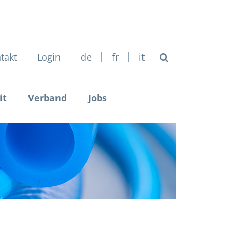
|
|
takt
Login
de
fr
it
it
Verband
Jobs