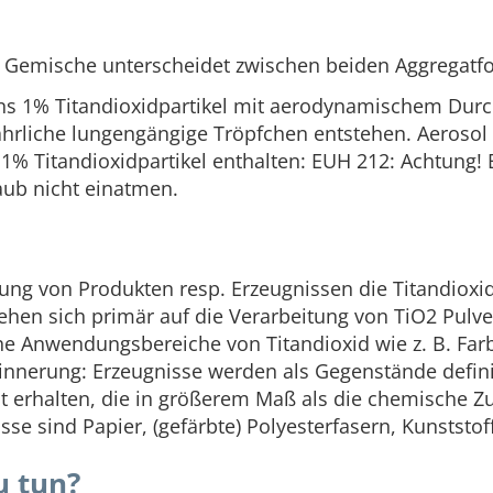
te Gemische unterscheidet zwischen beiden Aggregatf
ens 1% Titandioxidpartikel mit aerodynamischem Dur
rliche lungengängige Tröpfchen entstehen. Aerosol 
1% Titandioxidpartikel enthalten: EUH 212: Achtung!
aub nicht einatmen.
nung von Produkten resp. Erzeugnissen die Titandiox
en sich primär auf die Verarbeitung von TiO2 Pulve
he Anwendungsbereiche von Titandioxid wie z. B. Farb
innerung: Erzeugnisse werden als Gegenstände definie
alt erhalten, die in größerem Maß als die chemische
nisse sind Papier, (gefärbte) Polyesterfasern, Kunstst
u tun?